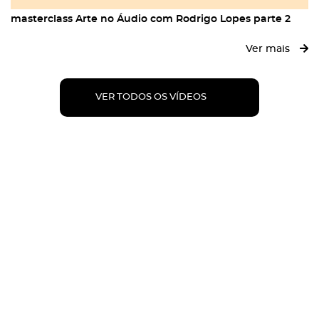
masterclass Arte no Áudio com Rodrigo Lopes parte 2
Ver mais
VER TODOS OS VÍDEOS
CONTATO
ENDEREÇO:
Rua Iriquitiá, 392 - Taquara - Jacarepaguá
Rio de Janeiro - RJ | CEP: 22730-150
TELEFONE:
Tel / Whatsapp (21) 98556-2492
E-MAIL:
redacao@backstage.com.br
sac@backstage.com.br