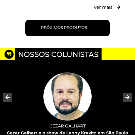
Ver mais
PRÓXIMOS PRODUTOS
NOSSOS COLUNISTAS
Prev
Ne
CEZAR GALHART
Cezar Galhart e o show de Lenny Kravitz em São Paulo